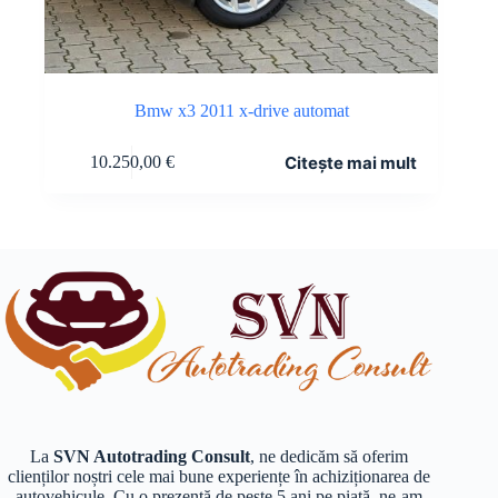
Bmw x3 2011 x-drive automat
Citește mai mult
10.250,00
€
La
SVN Autotrading Consult
, ne dedicăm să oferim
clienților noștri cele mai bune experiențe în achiziționarea de
autovehicule. Cu o prezență de peste 5 ani pe piață, ne-am