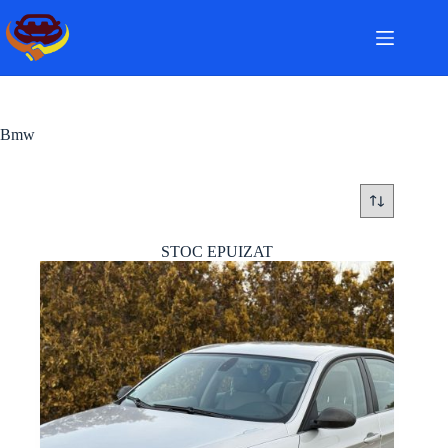
Sari
la
conținut
Bmw
STOC EPUIZAT